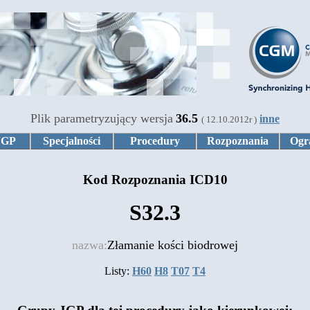
Plik parametryzujący wersja
36.5
inne
( 12.10.2012r )
JGP
Specjalności
Procedury
Rozpoznania
Ogr
Kod Rozpoznania ICD10
S32.3
nazwa:
Złamanie kości biodrowej
Listy:
H60
H8
T07
T4