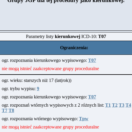
Grupy JGP dla tej procedury jako kierunkowej:
Parametry listy
kierunkowej
ICD-10:
T07
Ograniczenia:
ogr. rozpoznania kierunkowego wypisowego:
T07
nie mogą istnieć zaakceptowane grupy proceduralne
ogr. wieku: starszych niż 17 (lat(rok))
ogr. trybu wypisu:
9
ogr. rozpoznania kierunkowego wypisowego:
T07
ogr. rozpoznań wtórnych wypisowych z 2 różnych list:
T1
T2
T3
T4
T7
T8
ogr. rozpoznania wtórnego wypisowego:
Tpw
nie mogą istnieć zaakceptowane grupy proceduralne