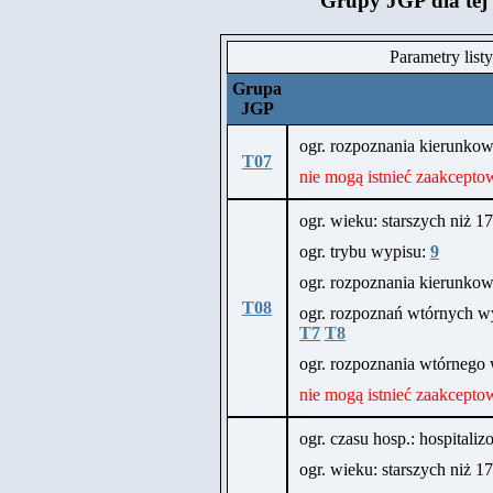
Grupy JGP dla tej
Parametry list
Grupa
JGP
ogr. rozpoznania kierunk
T07
nie mogą istnieć zaakcepto
ogr. wieku: starszych niż 17 
ogr. trybu wypisu:
9
ogr. rozpoznania kierunk
T08
ogr. rozpoznań wtórnych wy
T7
T8
ogr. rozpoznania wtórneg
nie mogą istnieć zaakcepto
ogr. czasu hosp.: hospitali
ogr. wieku: starszych niż 17 