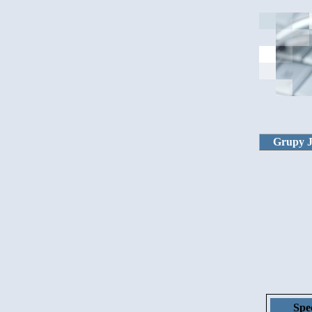
Grupy 
Spe