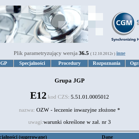
Plik parametryzujący wersja
36.5
inne
( 12.10.2012r )
JGP
Specjalności
Procedury
Rozpoznania
Ogr
Grupa JGP
E12
kod CZS:
5.51.01.0005012
nazwa:
OZW - leczenie inwazyjne złożone *
uwagi:
warunki określone w zał. nr 3
cjalności (sugerowane)
Dane