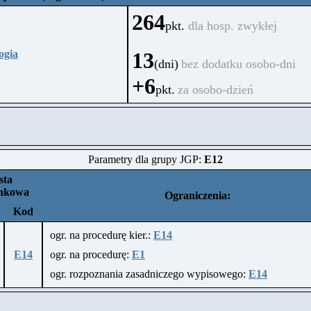
264
pkt.
dla hosp. zwykłej
ogia
13
(dni)
bez dodatku osobo-dni
+6
pkt.
za osobo-dzień
Parametry dla grupy JGP:
E12
sta
unkowa
Ograniczenia:
Kod
ogr. na procedurę kier.:
E14
E14
ogr. na procedurę:
E1
ogr. rozpoznania zasadniczego wypisowego:
E14