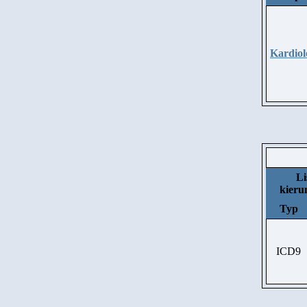
Kardiol
Li
kier
Typ
ICD9