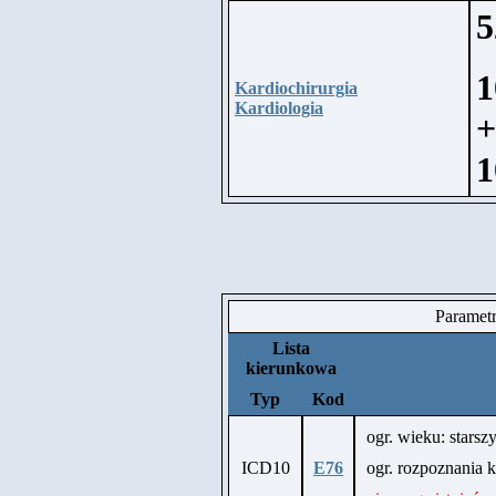
5
1
Kardiochirurgia
Kardiologia
+
1
Paramet
Lista
kierunkowa
Typ
Kod
ogr. wieku: starszy
ICD10
E76
ogr. rozpoznania