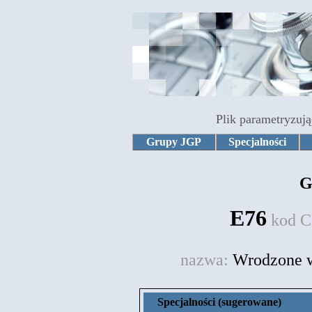
Plik parametryzują
Grupy JGP
Specjalności
G
E76
kod C
nazwa:
Wrodzone wa
Specjalności (sugerowane)