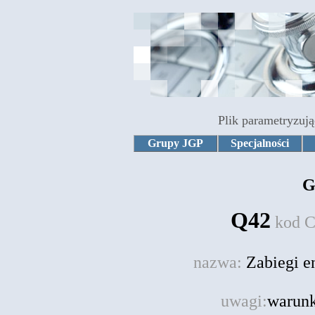
Plik parametryzują
Grupy JGP
Specjalności
G
Q42
kod 
nazwa:
Zabiegi e
uwagi:
warunk