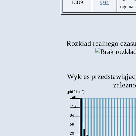
ICD9
Q44
ogr. na
Rozkład realnego czasu 
Wykres przedstawiąjac
zależnoś