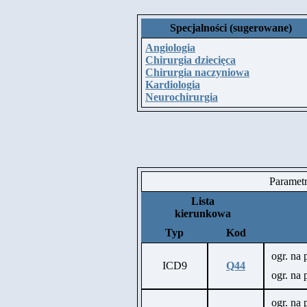
Specjalności (sugerowane)
Angiologia
Chirurgia dziecięca
Chirurgia naczyniowa
Kardiologia
Neurochirurgia
Paramet
Lista
kierunkowa
Typ
Kod
ogr. na 
ICD9
Q44
ogr. na
ogr. na 