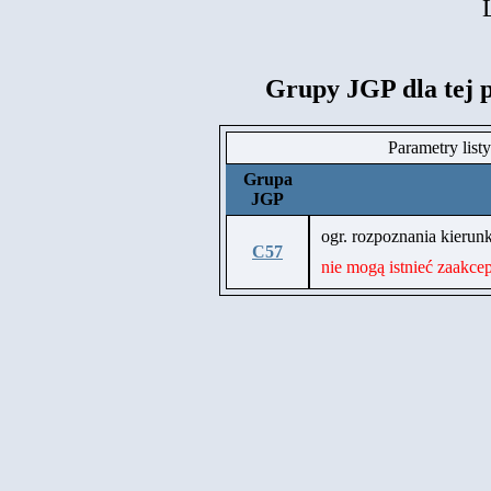
Grupy JGP dla tej 
Parametry list
Grupa
JGP
ogr. rozpoznania kier
C57
nie mogą istnieć zaakce