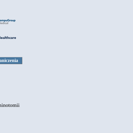
aniczenia
minotomii