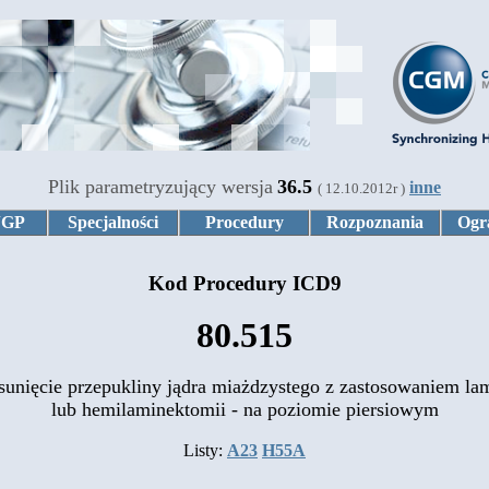
Plik parametryzujący wersja
36.5
inne
( 12.10.2012r )
JGP
Specjalności
Procedury
Rozpoznania
Ogr
Kod Procedury ICD9
80.515
sunięcie przepukliny jądra miażdzystego z zastosowaniem la
lub hemilaminektomii - na poziomie piersiowym
Listy:
A23
H55A