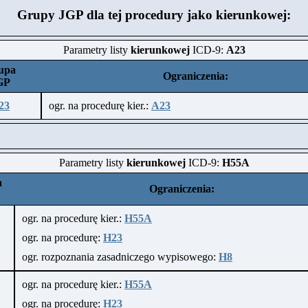
Grupy JGP dla tej procedury jako kierunkowej:
Parametry listy
kierunkowej
ICD-9:
A23
upa
Ograniczenia:
GP
23
ogr. na procedurę kier.:
A23
Parametry listy
kierunkowej
ICD-9:
H55A
a
Ograniczenia:
ogr. na procedurę kier.:
H55A
ogr. na procedurę:
H23
ogr. rozpoznania zasadniczego wypisowego:
H8
ogr. na procedurę kier.:
H55A
ogr. na procedurę:
H23