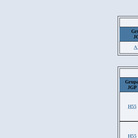
Gr
J
A
Grup
JGP
H55
H55