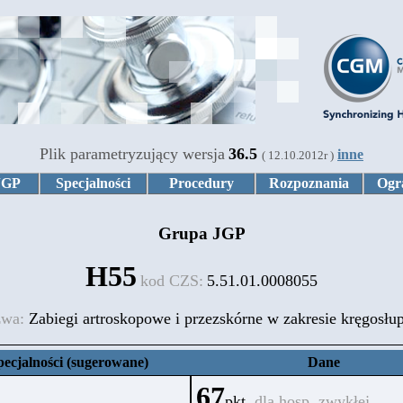
Plik parametryzujący wersja
36.5
inne
( 12.10.2012r )
JGP
Specjalności
Procedury
Rozpoznania
Ogr
Grupa JGP
H55
kod CZS:
5.51.01.0008055
zwa:
Zabiegi artroskopowe i przezskórne w zakresie kręgosłu
pecjalności (sugerowane)
Dane
67
pkt.
dla hosp. zwykłej