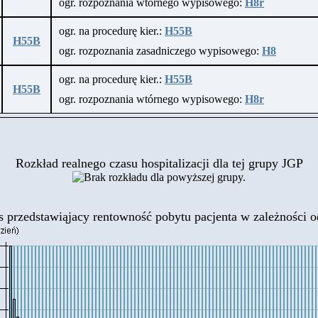
ogr. rozpoznania wtórnego wypisowego:
H8r
ogr. na procedurę kier.:
H55B
H55B
ogr. rozpoznania zasadniczego wypisowego:
H8
ogr. na procedurę kier.:
H55B
H55B
ogr. rozpoznania wtórnego wypisowego:
H8r
Rozkład realnego czasu hospitalizacji dla tej grupy JGP
 przedstawiąjacy rentowność pobytu pacjenta
w zależności od