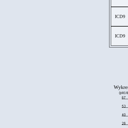
ICD9
ICD9
Wykres