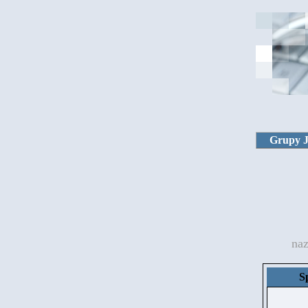
Grupy 
na
S