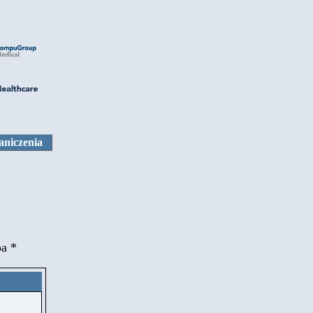
aniczenia
pa *