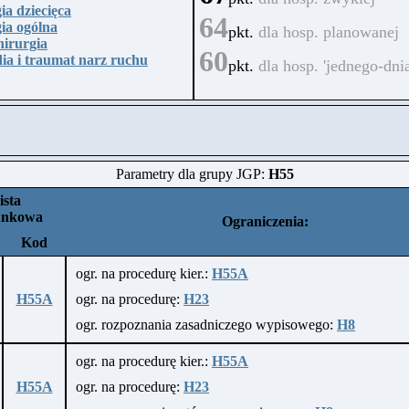
ia dziecięca
64
ia ogólna
pkt.
dla hosp. planowanej
irurgia
60
ia i traumat narz ruchu
pkt.
dla hosp. 'jednego-dnia
Parametry dla grupy JGP:
H55
ista
unkowa
Ograniczenia:
Kod
ogr. na procedurę kier.:
H55A
H55A
ogr. na procedurę:
H23
ogr. rozpoznania zasadniczego wypisowego:
H8
ogr. na procedurę kier.:
H55A
H55A
ogr. na procedurę:
H23