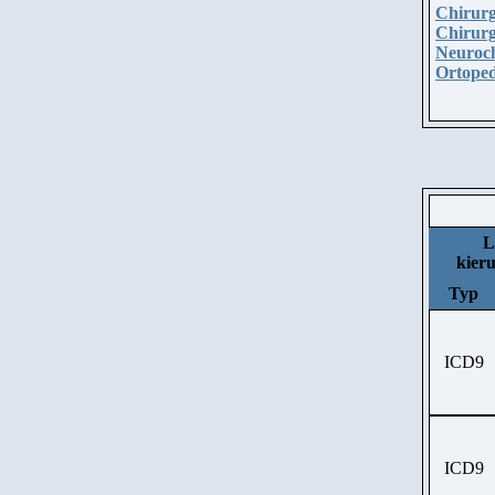
Chirurg
Chirurg
Neuroch
Ortoped
L
kier
Typ
ICD9
ICD9