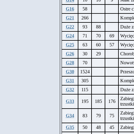
G16
58
Ostre 
G21
266
Komple
G22
93
88
Duże z
G24
71
70
69
Wycięc
G25
63
60
57
Wycięc
G26
30
29
Chorob
G28
70
Nowotw
G30
1524
Przeszc
G31
305
Komple
G32
115
Duże za
Zabieg
G33
195
185
176
trzust
Zabieg
G34
83
79
75
trzustk
G35
50
48
45
Zabiegi