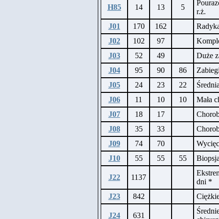
Pouraz
H85
14
13
5
r.ż.
J01
170
162
Radykal
J02
102
97
Komple
J03
52
49
Duże za
J04
95
90
86
Zabiegi
J05
24
23
22
Średnia
J06
11
10
10
Mała ch
J07
18
17
Chorob
J08
35
33
Choroby
J09
74
70
Wycięc
J10
55
55
55
Biopsj
Ekstre
J22
1137
dni *
J23
842
Ciężki
Średni
J24
631