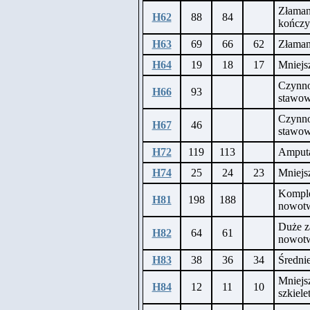
Złaman
H62
88
84
kończy
H63
69
66
62
Złaman
H64
19
18
17
Mniejs
Czynno
H66
93
stawow
Czynno
H67
46
stawow
H72
119
113
Amputac
H74
25
24
23
Mniejs
Komple
H81
198
188
nowotw
Duże z
H82
64
61
nowotw
H83
38
36
34
Średni
Mniejs
H84
12
11
10
szkiel