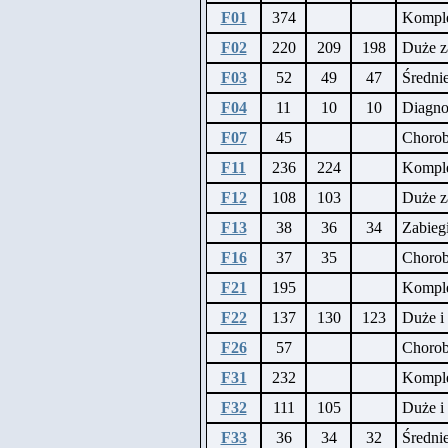
F01
374
Komple
F02
220
209
198
Duże z
F03
52
49
47
Średni
F04
11
10
10
Diagno
F07
45
Chorob
F11
236
224
Komple
F12
108
103
Duże z
F13
38
36
34
Zabiegi
F16
37
35
Chorob
F21
195
Komple
F22
137
130
123
Duże i 
F26
57
Choroby
F31
232
Komple
F32
111
105
Duże i
F33
36
34
32
Średnie