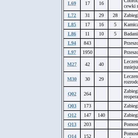
Chorob
L69
17
16
cewki 
L72
31
29
28
Zabiegi
L85
17
16
5
Kamic
L86
11
10
5
Badani
L94
843
Przeszc
L97
1950
Przeszc
Leczen
M27
42
40
mniejsz
Leczen
M30
30
29
rozrod
Zabieg
Q02
264
reopera
Q03
173
Zabieg
Q12
147
140
Zabieg
Q13
203
Pomost
Pomost
Q14
152