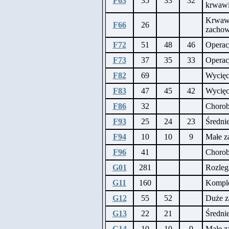
F63
35
33
32
krwawi
Krwawi
F66
26
zacho
F72
51
48
46
Operac
F73
37
35
33
Operac
F82
69
Wycięc
F83
47
45
42
Wycięc
F86
32
Chorob
F93
25
24
23
Średnie
F94
10
10
9
Małe za
F96
41
Chorob
G01
281
Rozleg
G11
160
Komple
G12
55
52
Duże z
G13
22
21
Średni
G14
10
10
9
Małe z