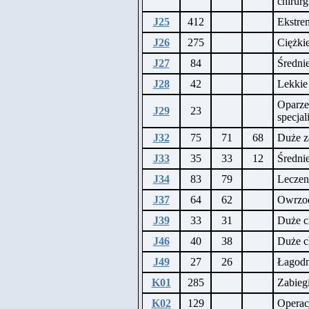
chirur
J25
412
Ekstre
J26
275
Ciężkie
J27
84
Średni
J28
42
Lekkie
Oparze
J29
23
specjal
J32
75
71
68
Duże z
J33
35
33
12
Średnie
J34
83
79
Leczeni
J37
64
62
Owrzod
J39
33
31
Duże c
J46
40
38
Duże c
J49
27
26
Łagodn
K01
285
Zabieg
K02
129
Operac