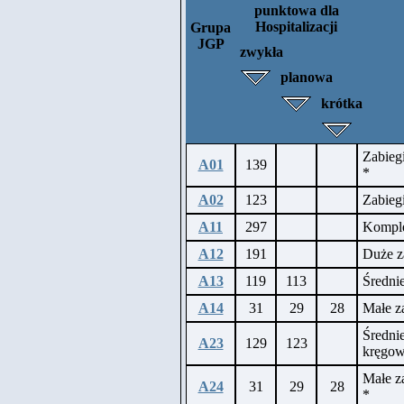
punktowa dla
Hospitalizacji
Grupa
JGP
zwykła
planowa
krótka
Zabieg
A01
139
*
A02
123
Zabieg
A11
297
Komple
A12
191
Duże z
A13
119
113
Średni
A14
31
29
28
Małe z
Średni
A23
129
123
kręgo
Małe z
A24
31
29
28
*