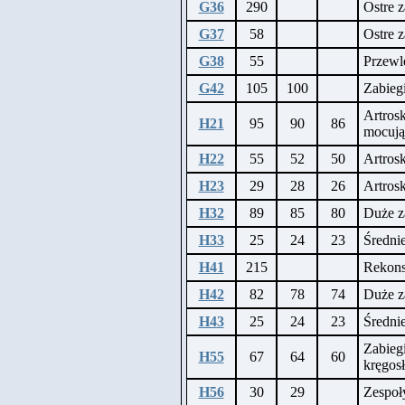
G36
290
Ostre z
G37
58
Ostre z
G38
55
Przewle
G42
105
100
Zabiegi
Artros
H21
95
90
86
mocują
H22
55
52
50
Artrosk
H23
29
28
26
Artrosk
H32
89
85
80
Duże z
H33
25
24
23
Średnie
H41
215
Rekonst
H42
82
78
74
Duże z
H43
25
24
23
Średnie
Zabieg
H55
67
64
60
kręgos
H56
30
29
Zespoł