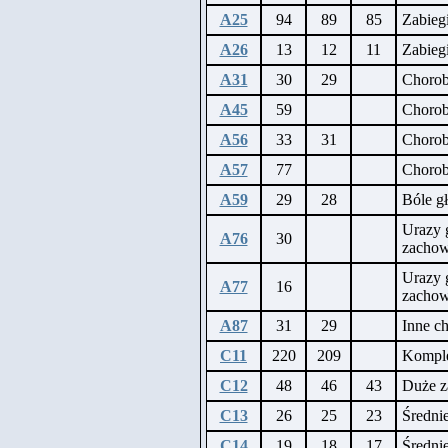
A25
94
89
85
Zabieg
A26
13
12
11
Zabieg
A31
30
29
Choro
A45
59
Chorob
A56
33
31
Choro
A57
77
Chorob
A59
29
28
Bóle g
Urazy 
A76
30
zacho
Urazy 
A77
16
zacho
A87
31
29
Inne c
C11
220
209
Komplek
C12
48
46
43
Duże za
C13
26
25
23
Średnie
C14
19
18
17
Średnie