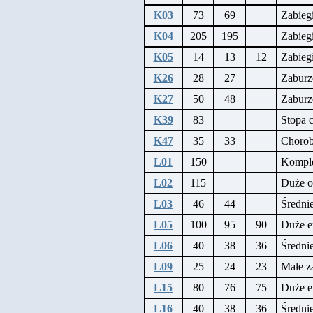
K03
73
69
Zabiegi
K04
205
195
Zabieg
K05
14
13
12
Zabiegi
K26
28
27
Zaburz
K27
50
48
Zaburz
K39
83
Stopa 
K47
35
33
Chorob
L01
150
Komple
L02
115
Duże o
L03
46
44
Średnie
L05
100
95
90
Duże e
L06
40
38
36
Średni
L09
25
24
23
Małe z
L15
80
76
75
Duże e
L16
40
38
36
Średni