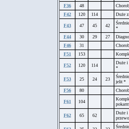
F36
48
Chorob
F42
120
114
Duże z
Średni
F43
47
45
42
*
F44
30
29
27
Diagnos
F46
31
Chorob
F51
153
Komple
Duże i
F52
120
114
*
Średni
F53
25
24
23
jelit *
F56
80
Choroby
Komple
F61
104
pokar
Duże i
F62
65
62
przew
Średni