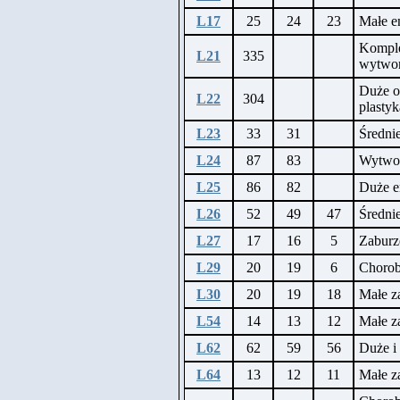
L17
25
24
23
Małe e
Komple
L21
335
wytwor
Duże o
L22
304
plastyk
L23
33
31
Średni
L24
87
83
Wytwor
L25
86
82
Duże e
L26
52
49
47
Średni
L27
17
16
5
Zaburz
L29
20
19
6
Chorob
L30
20
19
18
Małe z
L54
14
13
12
Małe z
L62
62
59
56
Duże i 
L64
13
12
11
Małe za