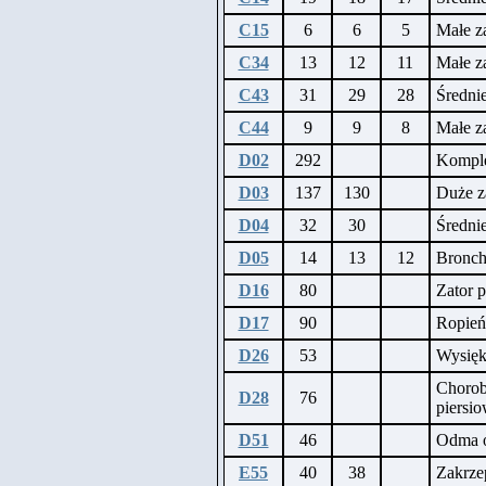
C15
6
6
5
Małe za
C34
13
12
11
Małe z
C43
31
29
28
Średnie
C44
9
9
8
Małe z
D02
292
Komple
D03
137
130
Duże za
D04
32
30
Średnie
D05
14
13
12
Bronch
D16
80
Zator 
D17
90
Ropień
D26
53
Wysięk
Chorob
D28
76
piersio
D51
46
Odma 
E55
40
38
Zakrze