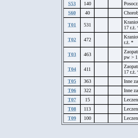
S53
140
Posocz
S60
40
Chorob
Kranio
T01
531
17 r.ż. 
Kranio
T02
472
r.ż. *
Zaopat
T03
463
pw > 17
Zaopat
T04
411
17 r.ż. 
T05
363
Inne za
T06
322
Inne za
T07
15
Leczen
T08
113
Leczen
T09
100
Leczen