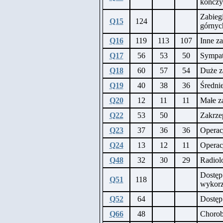
kończy
Zabieg
Q15
124
górnyc
Q16
119
113
107
Inne za
Q17
56
53
50
Sympat
Q18
60
57
54
Duże z
Q19
40
38
36
Średnie
Q20
12
11
11
Małe z
Q22
53
50
Zakrzep
Q23
37
36
36
Operac
Q24
13
12
11
Operac
Q48
32
30
29
Radiol
Dostęp
Q51
118
wykorz
Q52
64
Dostęp
Q66
48
Chorob