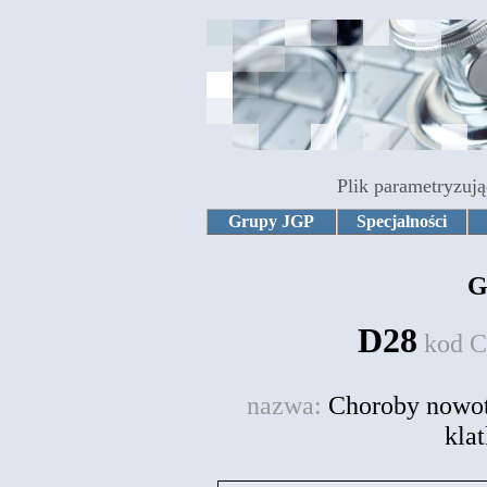
Plik parametryzują
Grupy JGP
Specjalności
G
D28
kod 
nazwa:
Choroby nowo
klat