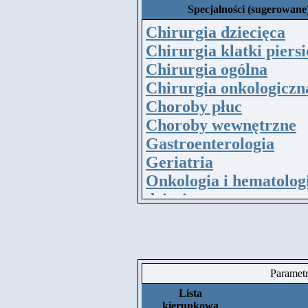
Specjalności (sugerowane
Chirurgia dziecięca
Chirurgia klatki piers
Chirurgia ogólna
Chirurgia onkologiczn
Choroby płuc
Choroby wewnętrzne
Gastroenterologia
Geriatria
Onkologia i hematolog
dziecięca
Onkologia kliniczna
Pediatria
Paramet
Lista
kierunkowa