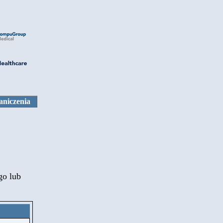
aniczenia
go lub