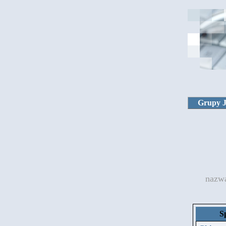
Grupy 
nazw
S