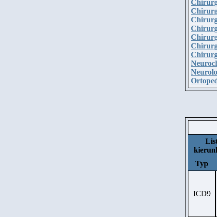
Chirurg
Chirurg
Chirurg
Chirurg
Chirurg
Chirurg
Chirurg
Neuroch
Neurolo
Ortoped
Lis
kieru
Typ
ICD9