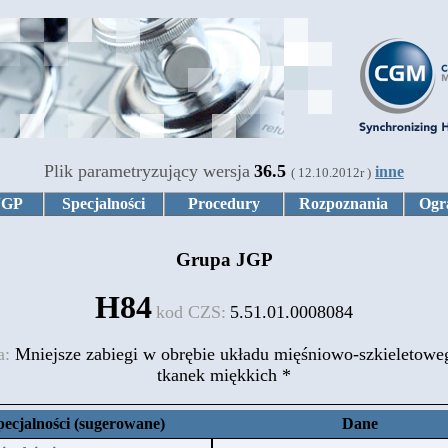
Plik parametryzujący wersja
36.5
inne
( 12.10.2012r )
JGP
Specjalności
Procedury
Rozpoznania
Ogr
Grupa JGP
H84
kod CZS:
5.51.01.0008084
a:
Mniejsze zabiegi w obrębie układu mięśniowo-szkieletowe
tkanek miękkich *
pecjalności (sugerowane)
Dane