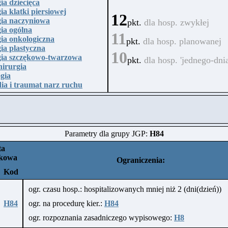
ia dziecięca
ia klatki piersiowej
12
ia naczyniowa
pkt.
dla hosp. zwykłej
ia ogólna
11
ia onkologiczna
pkt.
dla hosp. planowanej
ia plastyczna
10
ia szczękowo-twarzowa
pkt.
dla hosp. 'jednego-dnia
irurgia
gia
ia i traumat narz ruchu
Parametry dla grupy JGP:
H84
ta
nkowa
Ograniczenia:
Kod
ogr. czasu hosp.: hospitalizowanych mniej niż 2 (dni(dzień))
H84
ogr. na procedurę kier.:
H84
ogr. rozpoznania zasadniczego wypisowego:
H8