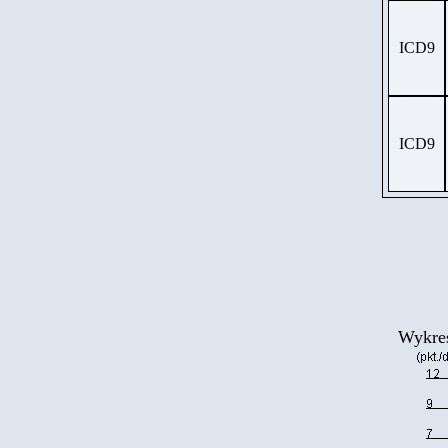
ICD9
ICD9
Wykres