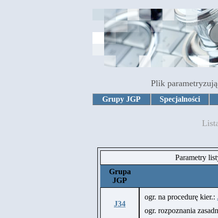
Plik parametryzują
Grupy JGP
Specjalności
List
Parametry lis
Grupa
JGP
ogr. na procedurę kier.:
J34
ogr. rozpoznania zasa