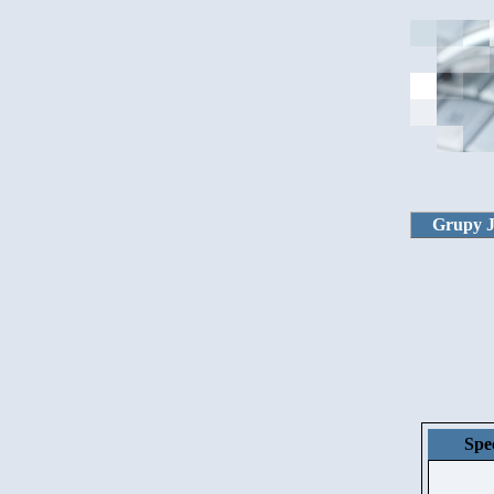
Grupy 
Spe