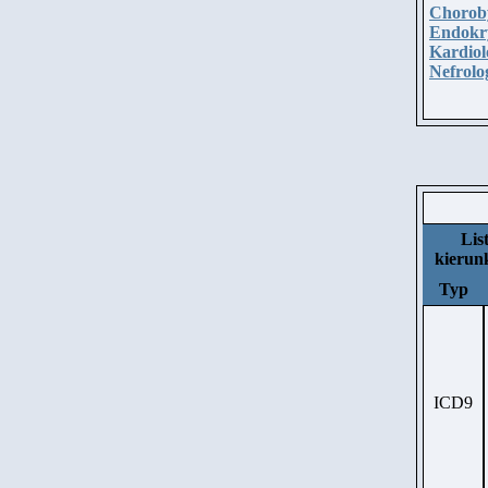
Chorob
Endokr
Kardiol
Nefrolo
Lis
kierun
Typ
ICD9