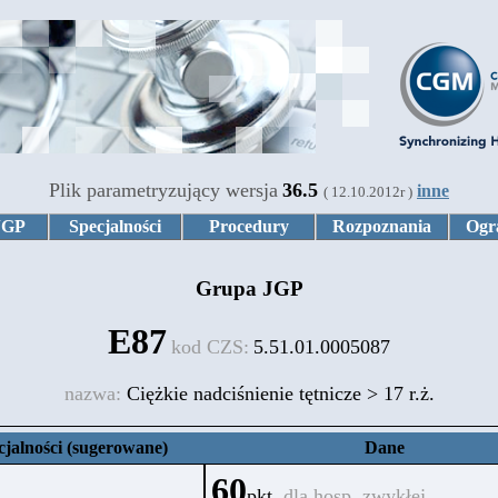
Plik parametryzujący wersja
36.5
inne
( 12.10.2012r )
JGP
Specjalności
Procedury
Rozpoznania
Ogr
Grupa JGP
E87
kod CZS:
5.51.01.0005087
nazwa:
Ciężkie nadciśnienie tętnicze > 17 r.ż.
cjalności (sugerowane)
Dane
60
pkt.
dla hosp. zwykłej