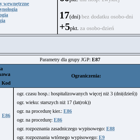
y wewnętrzne
ynologia
17
ogia
(dni)
bez dodatku osobo-dni
gia
+5
pkt.
za osobo-dzień
Parametry dla grupy JGP:
E87
ta
kowa
Ograniczenia:
Kod
ogr. czasu hosp.: hospitalizowanych więcej niż 3 (dni(dzień))
ogr. wieku: starszych niż 17 (lat(rok))
ogr. na procedurę kier.:
E86
E86
ogr. na procedurę:
E86
ogr. rozpoznania zasadniczego wypisowego:
E88
ogr. rozpoznania wtórnego wypisowego:
E9