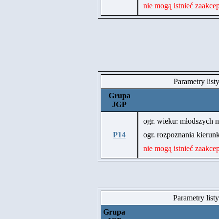
nie mogą istnieć zaakce
Parametry list
Grupa
JGP
ogr. wieku: młodszych ni
P14
ogr. rozpoznania kier
nie mogą istnieć zaakce
Parametry list
Grupa