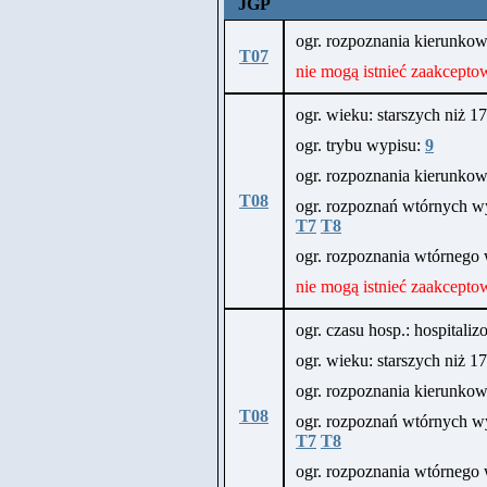
JGP
ogr. rozpoznania kierunk
T07
nie mogą istnieć zaakcepto
ogr. wieku: starszych niż 17 
ogr. trybu wypisu:
9
ogr. rozpoznania kierunk
T08
ogr. rozpoznań wtórnych wy
T7
T8
ogr. rozpoznania wtórneg
nie mogą istnieć zaakcepto
ogr. czasu hosp.: hospitali
ogr. wieku: starszych niż 17 
ogr. rozpoznania kierunk
T08
ogr. rozpoznań wtórnych wy
T7
T8
ogr. rozpoznania wtórneg