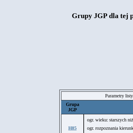
Grupy JGP dla tej 
Parametry list
Grupa
JGP
ogr. wieku: starszych niż
H85
ogr. rozpoznania kier