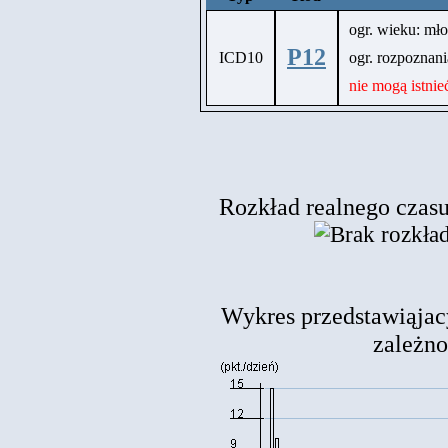
ogr. wieku: mło
P12
ICD10
ogr. rozpozna
nie mogą istni
Rozkład realnego czasu 
Wykres przedstawiąjac
zależnoś