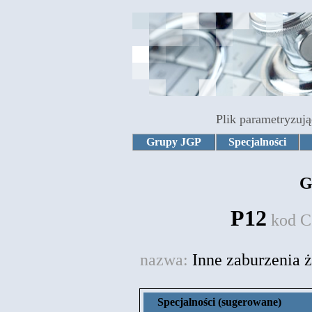
Plik parametryzują
Grupy JGP
Specjalności
G
P12
kod C
nazwa:
Inne zaburzenia 
Specjalności (sugerowane)