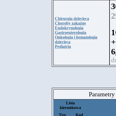
3
2
Chirurgia dziecięca
Choroby zakaźne
Endokrynologia
1
Gastroenterologia
Onkologia i hematologia
+
dziecięca
Pediatria
6
d
Parametry
Lista
kierunkowa
Typ
Kod