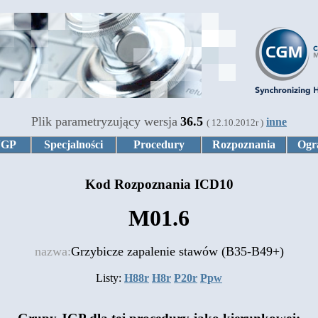
Plik parametryzujący wersja
36.5
inne
( 12.10.2012r )
JGP
Specjalności
Procedury
Rozpoznania
Ogr
Kod Rozpoznania ICD10
M01.6
nazwa:
Grzybicze zapalenie stawów (B35-B49+)
Listy:
H88r
H8r
P20r
Ppw