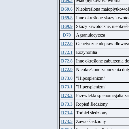
D69.5
Małopłytkowość wtórna
D69.6
Nieokreślona małopłytkowo
D69.8
Inne określone skazy krwoto
D69.9
Skazy krwotoczne, nieokreś
D70
Agranulocytoza
D72.0
Genetyczne nieprawidłowoś
D72.1
Eozynofilia
D72.8
Inne określone zaburzenia d
D72.9
Nieokreślone zaburzenia dot
D73.0
"Hiposplenizm"
D73.1
"Hipersplenizm"
D73.2
Przewlekła splenomegalia z
D73.3
Ropień śledziony
D73.4
Torbiel śledziony
D73.5
Zawał śledziony