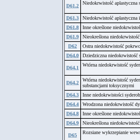
Niedokrwistość aplastyczn
D61.2
D61.3
Niedokrwistość aplastyczna 
D61.8
Inne określone niedokrwistoś
D61.9
Nieokreślona niedokrwistość
D62
Ostra niedokrwistość pokrw
D64.0
Dziedziczna niedokrwistość 
Wtórna niedokrwistość syder
D64.1
Wtórna niedokrwistość syde
D64.2
substancjami toksycznymi
D64.3
Inne niedokrwistości syderob
D64.4
Wrodzona niedokrwistość dy
D64.8
Inne określone niedokrwistoś
D64.9
Nieokreślona niedokrwistość
Rozsiane wykrzepianie wewn
D65