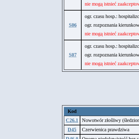
nie mogą istnieć zaakcept
ogr. czasu hosp.: hospitaliz
S06
ogr. rozpoznania kierunk
nie mogą istnieć zaakcept
ogr. czasu hosp.: hospitali
S07
ogr. rozpoznania kierunk
nie mogą istnieć zaakcept
Kod
C26.1
Nowotwór złośliwy (śledzio
D45
Czerwienica prawdziwa
D46.0
Oporna niedokrwistość bez 