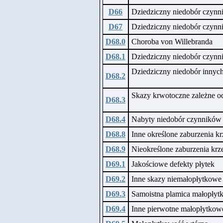
D66
Dziedziczny niedobór czynni
D67
Dziedziczny niedobór czynni
D68.0
Choroba von Willebranda
D68.1
Dziedziczny niedobór czynn
Dziedziczny niedobór innyc
D68.2
Skazy krwotoczne zależne o
D68.3
D68.4
Nabyty niedobór czynników 
D68.8
Inne określone zaburzenia kr
D68.9
Nieokreślone zaburzenia krz
D69.1
Jakościowe defekty płytek
D69.2
Inne skazy niemałopłytkowe
D69.3
Samoistna plamica małopłyt
D69.4
Inne pierwotne małopłytkow