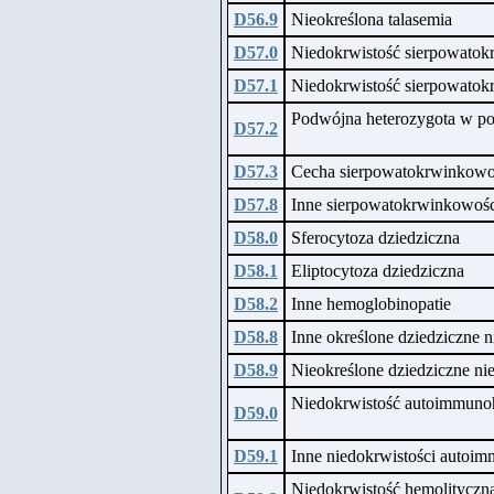
D56.9
Nieokreślona talasemia
D57.0
Niedokrwistość sierpowato
D57.1
Niedokrwistość sierpowato
Podwójna heterozygota w po
D57.2
D57.3
Cecha sierpowatokrwinkowo
D57.8
Inne sierpowatokrwinkowośc
D58.0
Sferocytoza dziedziczna
D58.1
Eliptocytoza dziedziczna
D58.2
Inne hemoglobinopatie
D58.8
Inne określone dziedziczne 
D58.9
Nieokreślone dziedziczne ni
Niedokrwistość autoimmuno
D59.0
D59.1
Inne niedokrwistości autoi
Niedokrwistość hemolityczn