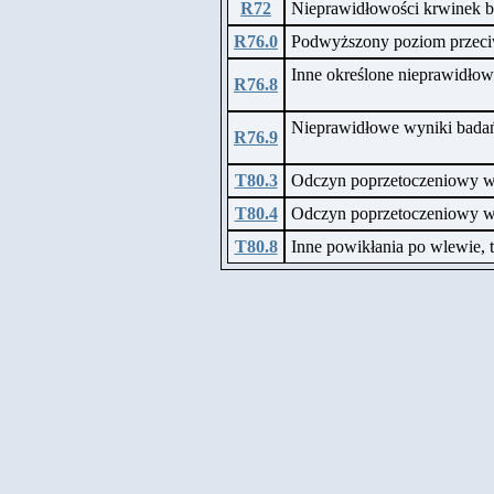
R72
Nieprawidłowości krwinek bi
R76.0
Podwyższony poziom przeci
Inne określone nieprawidło
R76.8
Nieprawidłowe wyniki badań
R76.9
T80.3
Odczyn poprzetoczeniowy ws
T80.4
Odczyn poprzetoczeniowy ws
T80.8
Inne powikłania po wlewie, t