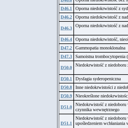
D46.1
Oporna niedokrwistość z syd
D46.2
Oporna niedokrwistość z na
Oporna niedokrwistość z nad
D46.3
D46.4
Oporna niedokrwistość, nieo
D47.2
Gammopatia monoklonalna
D47.3
Samoistna trombocytopenia 
Niedokrwistość z niedoboru 
D50.0
D50.1
Dysfagia syderopeniczna
D50.8
Inne niedokrwistości z niedo
D50.9
Nieokreślone niedokrwistośc
Niedokrwistość z niedobor
D51.0
czynnika wewnętrznego
Niedokrwistość z niedobor
D51.1
upośledzeniem wchłaniania 