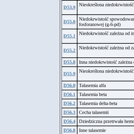
Nieokreślona niedokrwisto
D53.9
Niedokrwistość spowodowan
D55.0
fosforanowej (g-6-pd)
Niedokrwistość zależna od i
D55.1
Niedokrwistość zależna od 
D55.2
D55.8
Inna niedokrwistość zależn
Nieokreślona niedokrwistoś
D55.9
D56.0
Talasemia alfa
D56.1
Talasemia beta
D56.2
Talasemia delta-beta
D56.3
Cecha talasemii
D56.4
Dziedziczna przetrwała hem
D56.8
Inne talasemie