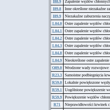
I88.9
Zapalenie węzłów chłonnych
I89.8
Inne określone niezakaźne z
I89.9
Niezakaźne zaburzenia naczy
L04.0
Ostre zapalenie węzłów chło
L04.1
Ostre zapalenie węzłów chło
L04.2
Ostre zapalenie węzłów chł
L04.3
Ostre zapalenie węzłów chł
L04.8
Ostre zapalenie węzłów chłon
L04.9
Nieokreślone ostre zapaleni
Q89.0
Wrodzone wady rozwojowe 
R23.3
Samoistne podbiegnięcia kr
R59.0
Lokalnie powiększone węzły
R59.1
Uogólnione powiększenie w
R59.9
Powiększenie węzłów chłonn
R71
Nieprawidłowości krwinek 