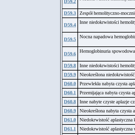
D59.2
D59.3
Zespół hemolityczno-moczn
Inne niedokrwistości hemoli
D59.4
Nocna napadowa hemoglobinu
D59.5
Hemoglobinuria spowodowan
D59.6
D59.8
Inne niedokrwistości hemoli
D59.9
Nieokreślona niedokrwistość
D60.0
Przewlekła nabyta czysta a
D60.1
Przemijająca nabyta czysta
D60.8
Inne nabyte czyste aplazje
D60.9
Nieokreślona nabyta czysta
D61.0
Niedokrwistość aplastyczna 
D61.1
Niedokrwistość aplastyczna