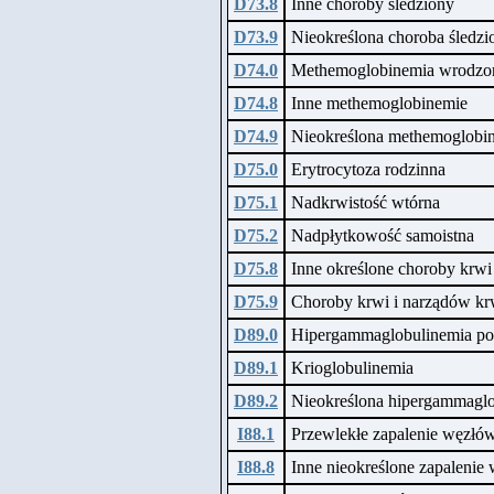
D73.8
Inne choroby śledziony
D73.9
Nieokreślona choroba śledzi
D74.0
Methemoglobinemia wrodzo
D74.8
Inne methemoglobinemie
D74.9
Nieokreślona methemoglobi
D75.0
Erytrocytoza rodzinna
D75.1
Nadkrwistość wtórna
D75.2
Nadpłytkowość samoistna
D75.8
Inne określone choroby krw
D75.9
Choroby krwi i narządów kr
D89.0
Hipergammaglobulinemia pol
D89.1
Krioglobulinemia
D89.2
Nieokreślona hipergammagl
I88.1
Przewlekłe zapalenie węzłó
I88.8
Inne nieokreślone zapalenie