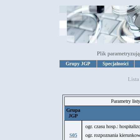
Plik parametryzują
Grupy JGP
Specjalności
List
Parametry list
Grupa
JGP
ogr. czasu hosp.: hospitali
S05
ogr. rozpoznania kierunk