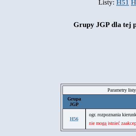
Listy:
H51
H
Grupy JGP dla tej 
Parametry list
Grupa
JGP
ogr. rozpoznania kier
H56
nie mogą istnieć zaakce