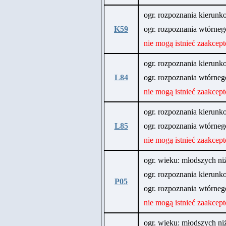
ogr. rozpoznania kieru
K59
ogr. rozpoznania wtórne
nie mogą istnieć zaakcep
ogr. rozpoznania kieru
L84
ogr. rozpoznania wtórne
nie mogą istnieć zaakcep
ogr. rozpoznania kieru
L85
ogr. rozpoznania wtórne
nie mogą istnieć zaakcep
ogr. wieku: młodszych niż
ogr. rozpoznania kieru
P05
ogr. rozpoznania wtórne
nie mogą istnieć zaakcep
ogr. wieku: młodszych niż