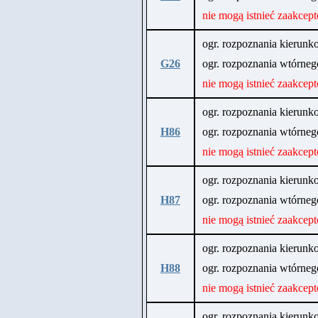
nie mogą istnieć zaakcep
ogr. rozpoznania kieru
G26
ogr. rozpoznania wtórne
nie mogą istnieć zaakcep
ogr. rozpoznania kieru
H86
ogr. rozpoznania wtórne
nie mogą istnieć zaakcep
ogr. rozpoznania kieru
H87
ogr. rozpoznania wtórne
nie mogą istnieć zaakcep
ogr. rozpoznania kieru
H88
ogr. rozpoznania wtórne
nie mogą istnieć zaakcep
ogr. rozpoznania kieru