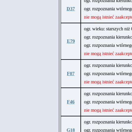
ogr. rozpoznania kieru
D37
ogr. rozpoznania wtórne
nie mogą istnieć zaakcep
ogr. wieku: starszych niż 
ogr. rozpoznania kieru
E79
ogr. rozpoznania wtórne
nie mogą istnieć zaakcep
ogr. rozpoznania kieru
F07
ogr. rozpoznania wtórne
nie mogą istnieć zaakcep
ogr. rozpoznania kieru
F46
ogr. rozpoznania wtórne
nie mogą istnieć zaakcep
ogr. rozpoznania kieru
G18
ogr. rozpoznania wtórne