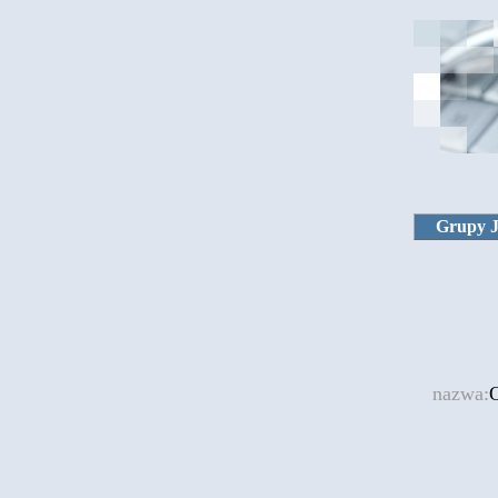
Grupy 
nazwa:
O