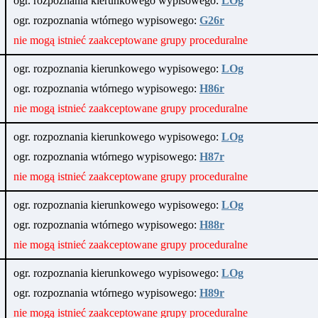
ogr. rozpoznania kierunkowego wypisowego:
LOg
ogr. rozpoznania wtórnego wypisowego:
G26r
nie mogą istnieć zaakceptowane grupy proceduralne
ogr. rozpoznania kierunkowego wypisowego:
LOg
ogr. rozpoznania wtórnego wypisowego:
H86r
nie mogą istnieć zaakceptowane grupy proceduralne
ogr. rozpoznania kierunkowego wypisowego:
LOg
ogr. rozpoznania wtórnego wypisowego:
H87r
nie mogą istnieć zaakceptowane grupy proceduralne
ogr. rozpoznania kierunkowego wypisowego:
LOg
ogr. rozpoznania wtórnego wypisowego:
H88r
nie mogą istnieć zaakceptowane grupy proceduralne
ogr. rozpoznania kierunkowego wypisowego:
LOg
ogr. rozpoznania wtórnego wypisowego:
H89r
nie mogą istnieć zaakceptowane grupy proceduralne