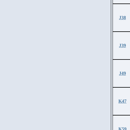
J38
J39
J49
K47
K59