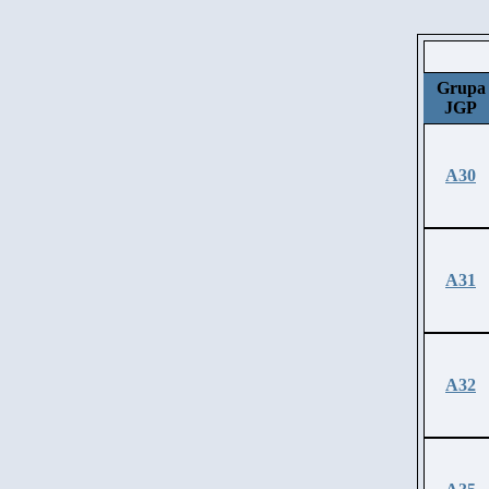
Grupa
JGP
A30
A31
A32