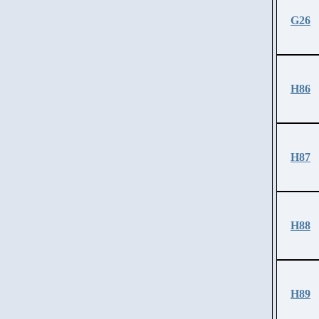
G26
H86
H87
H88
H89