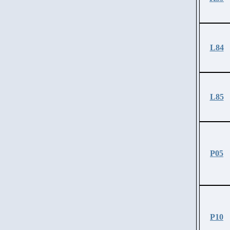
L84
L85
P05
P10