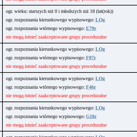
ogr. wieku: starszych niż 0 i młodszych niż 18 (lat(rok))
ogr. rozpoznania kierunkowego wypisowego:
LOg
ogr. rozpoznania wtórnego wypisowego:
E79r
nie mogą istnieć zaakceptowane grupy proceduralne
ogr. rozpoznania kierunkowego wypisowego:
LOg
ogr. rozpoznania wtórnego wypisowego:
F07r
nie mogą istnieć zaakceptowane grupy proceduralne
ogr. rozpoznania kierunkowego wypisowego:
LOg
ogr. rozpoznania wtórnego wypisowego:
F46r
nie mogą istnieć zaakceptowane grupy proceduralne
ogr. rozpoznania kierunkowego wypisowego:
LOg
ogr. rozpoznania wtórnego wypisowego:
G18r
nie mogą istnieć zaakceptowane grupy proceduralne