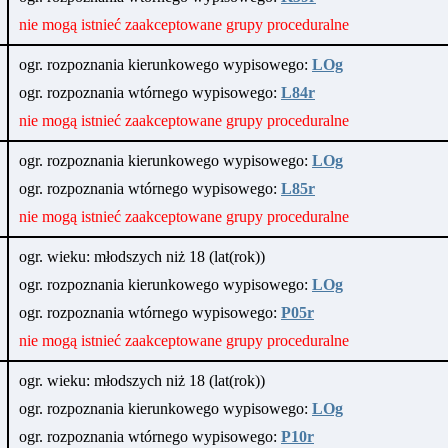
nie mogą istnieć zaakceptowane grupy proceduralne
ogr. rozpoznania kierunkowego wypisowego:
LOg
ogr. rozpoznania wtórnego wypisowego:
L84r
nie mogą istnieć zaakceptowane grupy proceduralne
ogr. rozpoznania kierunkowego wypisowego:
LOg
ogr. rozpoznania wtórnego wypisowego:
L85r
nie mogą istnieć zaakceptowane grupy proceduralne
ogr. wieku: młodszych niż 18 (lat(rok))
ogr. rozpoznania kierunkowego wypisowego:
LOg
ogr. rozpoznania wtórnego wypisowego:
P05r
nie mogą istnieć zaakceptowane grupy proceduralne
ogr. wieku: młodszych niż 18 (lat(rok))
ogr. rozpoznania kierunkowego wypisowego:
LOg
ogr. rozpoznania wtórnego wypisowego:
P10r