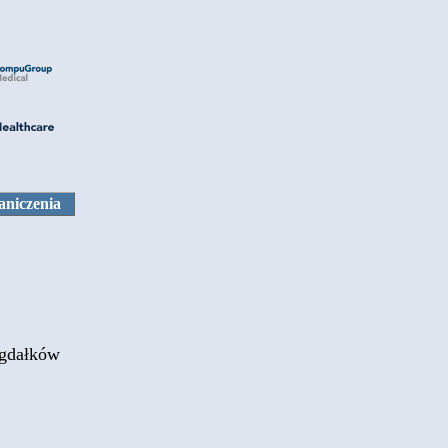
aniczenia
igdałków