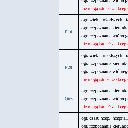
ogr. rozpoznania wtórne
nie mogą istnieć zaakcep
ogr. wieku: młodszych niż
ogr. rozpoznania kieru
P10
ogr. rozpoznania wtórne
nie mogą istnieć zaakcep
ogr. wieku: młodszych niż
ogr. rozpoznania kieru
P20
ogr. rozpoznania wtórne
nie mogą istnieć zaakcep
ogr. rozpoznania kieru
Q66
ogr. rozpoznania wtórne
nie mogą istnieć zaakcep
ogr. czasu hosp.: hospita
ogr. rozpoznania kieru