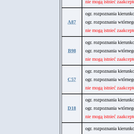
nie mogą istnieć zaakcep
ogr. rozpoznania kieru
A87
ogr. rozpoznania wtórne
nie mogą istnieć zaakcep
ogr. rozpoznania kieru
B98
ogr. rozpoznania wtórne
nie mogą istnieć zaakcep
ogr. rozpoznania kieru
C57
ogr. rozpoznania wtórne
nie mogą istnieć zaakcep
ogr. rozpoznania kieru
D18
ogr. rozpoznania wtórne
nie mogą istnieć zaakcep
ogr. rozpoznania kieru