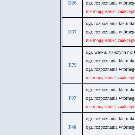
D26
ogr. rozpoznania wtórne
nie mogą istnieć zaakcep
ogr. rozpoznania kieru
D37
ogr. rozpoznania wtórne
nie mogą istnieć zaakcep
ogr. wieku: starszych niż 
ogr. rozpoznania kieru
E79
ogr. rozpoznania wtórne
nie mogą istnieć zaakcep
ogr. rozpoznania kieru
F07
ogr. rozpoznania wtórne
nie mogą istnieć zaakcep
ogr. rozpoznania kieru
F46
ogr. rozpoznania wtórne