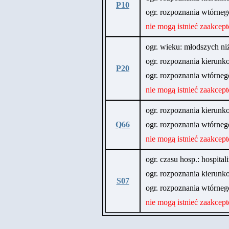
P10
ogr. rozpoznania wtórne
nie mogą istnieć zaakcep
ogr. wieku: młodszych niż
ogr. rozpoznania kieru
P20
ogr. rozpoznania wtórne
nie mogą istnieć zaakcep
ogr. rozpoznania kieru
Q66
ogr. rozpoznania wtórne
nie mogą istnieć zaakcep
ogr. czasu hosp.: hospita
ogr. rozpoznania kieru
S07
ogr. rozpoznania wtórne
nie mogą istnieć zaakcep