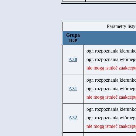
Parametry list
Grupa
JGP
ogr. rozpoznania kieru
A30
ogr. rozpoznania wtórne
nie mogą istnieć zaakcep
ogr. rozpoznania kieru
A31
ogr. rozpoznania wtórne
nie mogą istnieć zaakcep
ogr. rozpoznania kieru
A32
ogr. rozpoznania wtórne
nie mogą istnieć zaakcep