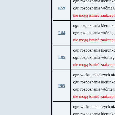
ogr. rozpoznania kieru
K59
ogr. rozpoznania wtórne
nie mogą istnieć zaakcep
ogr. rozpoznania kieru
L84
ogr. rozpoznania wtórne
nie mogą istnieć zaakcep
ogr. rozpoznania kieru
L85
ogr. rozpoznania wtórne
nie mogą istnieć zaakcep
ogr. wieku: młodszych niż
ogr. rozpoznania kieru
P05
ogr. rozpoznania wtórne
nie mogą istnieć zaakcep
ogr. wieku: młodszych niż
ogr. rozpoznania kieru