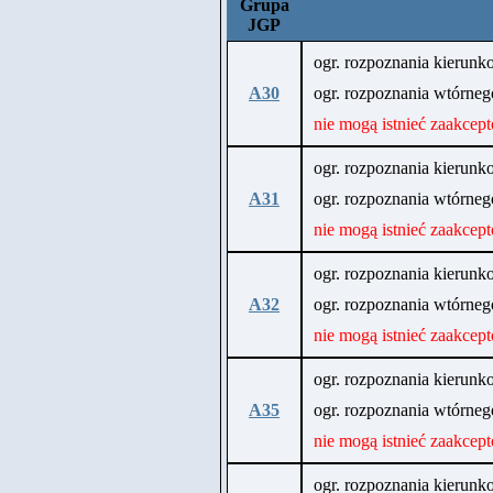
Grupa
JGP
ogr. rozpoznania kieru
A30
ogr. rozpoznania wtórne
nie mogą istnieć zaakcep
ogr. rozpoznania kieru
A31
ogr. rozpoznania wtórne
nie mogą istnieć zaakcep
ogr. rozpoznania kieru
A32
ogr. rozpoznania wtórne
nie mogą istnieć zaakcep
ogr. rozpoznania kieru
A35
ogr. rozpoznania wtórne
nie mogą istnieć zaakcep
ogr. rozpoznania kieru