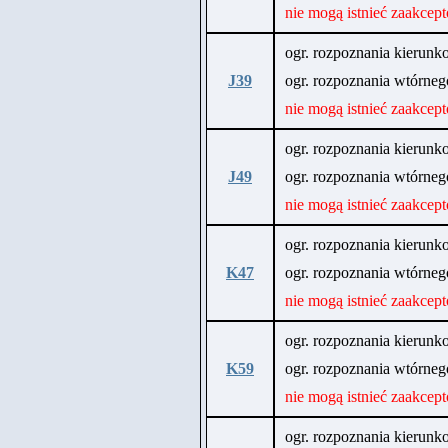
nie mogą istnieć zaakcep
ogr. rozpoznania kieru
J39
ogr. rozpoznania wtórne
nie mogą istnieć zaakcep
ogr. rozpoznania kieru
J49
ogr. rozpoznania wtórne
nie mogą istnieć zaakcep
ogr. rozpoznania kieru
K47
ogr. rozpoznania wtórne
nie mogą istnieć zaakcep
ogr. rozpoznania kieru
K59
ogr. rozpoznania wtórne
nie mogą istnieć zaakcep
ogr. rozpoznania kieru