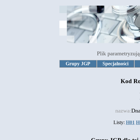
Plik parametryzują
Grupy JGP
Specjalności
Kod Ro
nazwa:
Dna
Listy:
H01
H