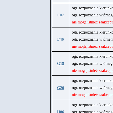
ogr. rozpoznania kieru
F07
ogr. rozpoznania wtórne
nie mogą istnieć zaakcep
ogr. rozpoznania kieru
F46
ogr. rozpoznania wtórne
nie mogą istnieć zaakcep
ogr. rozpoznania kieru
G18
ogr. rozpoznania wtórne
nie mogą istnieć zaakcep
ogr. rozpoznania kieru
G26
ogr. rozpoznania wtórne
nie mogą istnieć zaakcep
ogr. rozpoznania kieru
H86
ogr. rozpoznania wtórne