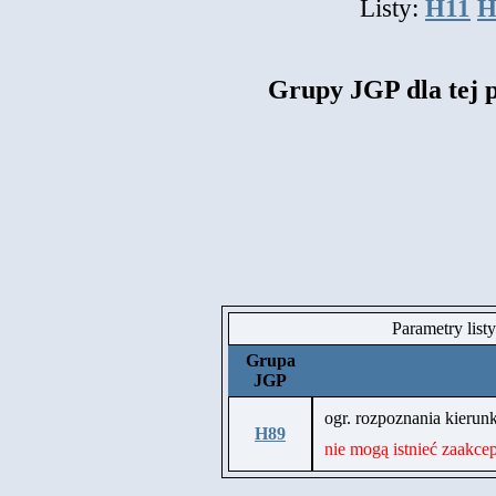
Listy:
H11
H
Grupy JGP dla tej 
Parametry list
Grupa
JGP
ogr. rozpoznania kier
H89
nie mogą istnieć zaakce