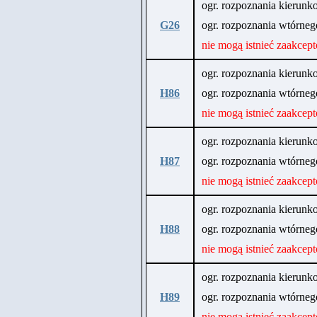
ogr. rozpoznania kieru
G26
ogr. rozpoznania wtórne
nie mogą istnieć zaakcep
ogr. rozpoznania kieru
H86
ogr. rozpoznania wtórne
nie mogą istnieć zaakcep
ogr. rozpoznania kieru
H87
ogr. rozpoznania wtórne
nie mogą istnieć zaakcep
ogr. rozpoznania kieru
H88
ogr. rozpoznania wtórne
nie mogą istnieć zaakcep
ogr. rozpoznania kieru
H89
ogr. rozpoznania wtórne
nie mogą istnieć zaakcep