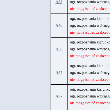
A35
ogr. rozpoznania wtórne
nie mogą istnieć zaakcep
ogr. rozpoznania kieru
A46
ogr. rozpoznania wtórne
nie mogą istnieć zaakcep
ogr. rozpoznania kieru
A56
ogr. rozpoznania wtórne
nie mogą istnieć zaakcep
ogr. rozpoznania kieru
A57
ogr. rozpoznania wtórne
nie mogą istnieć zaakcep
ogr. rozpoznania kieru
A87
ogr. rozpoznania wtórne
nie mogą istnieć zaakcep