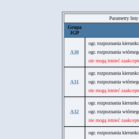
Parametry list
Grupa
JGP
ogr. rozpoznania kieru
A30
ogr. rozpoznania wtórne
nie mogą istnieć zaakcep
ogr. rozpoznania kieru
A31
ogr. rozpoznania wtórne
nie mogą istnieć zaakcep
ogr. rozpoznania kieru
A32
ogr. rozpoznania wtórne
nie mogą istnieć zaakcep
ogr. rozpoznania kieru