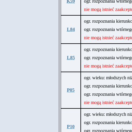
K59
ogr. rozpoznania wtórne
nie mogą istnieć zaakcep
ogr. rozpoznania kieru
L84
ogr. rozpoznania wtórne
nie mogą istnieć zaakcep
ogr. rozpoznania kieru
L85
ogr. rozpoznania wtórne
nie mogą istnieć zaakcep
ogr. wieku: młodszych niż
ogr. rozpoznania kieru
P05
ogr. rozpoznania wtórne
nie mogą istnieć zaakcep
ogr. wieku: młodszych niż
ogr. rozpoznania kieru
P10
ogr. rozpoznania wtórne