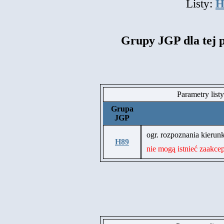
Listy:
H
Grupy JGP dla tej 
Parametry list
Grupa
JGP
ogr. rozpoznania kier
H89
nie mogą istnieć zaakce