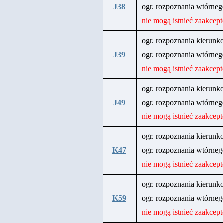
J38
ogr. rozpoznania wtórne
nie mogą istnieć zaakcep
ogr. rozpoznania kieru
J39
ogr. rozpoznania wtórne
nie mogą istnieć zaakcep
ogr. rozpoznania kieru
J49
ogr. rozpoznania wtórne
nie mogą istnieć zaakcep
ogr. rozpoznania kieru
K47
ogr. rozpoznania wtórne
nie mogą istnieć zaakcep
ogr. rozpoznania kieru
K59
ogr. rozpoznania wtórne
nie mogą istnieć zaakcep