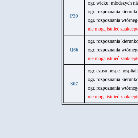
ogr. wieku: młodszych niż
ogr. rozpoznania kieru
P20
ogr. rozpoznania wtórne
nie mogą istnieć zaakcep
ogr. rozpoznania kieru
Q66
ogr. rozpoznania wtórne
nie mogą istnieć zaakcep
ogr. czasu hosp.: hospita
ogr. rozpoznania kieru
S07
ogr. rozpoznania wtórne
nie mogą istnieć zaakcep