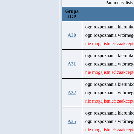
Parametry list
Grupa
JGP
ogr. rozpoznania kieru
A30
ogr. rozpoznania wtórne
nie mogą istnieć zaakcep
ogr. rozpoznania kieru
A31
ogr. rozpoznania wtórne
nie mogą istnieć zaakcep
ogr. rozpoznania kieru
A32
ogr. rozpoznania wtórne
nie mogą istnieć zaakcep
ogr. rozpoznania kieru
A35
ogr. rozpoznania wtórne
nie mogą istnieć zaakcep