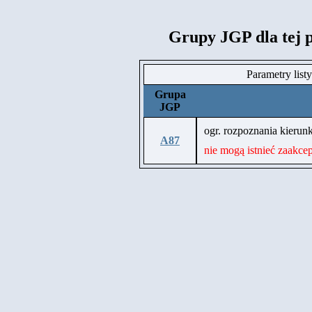
Grupy JGP dla tej 
Parametry list
Grupa
JGP
ogr. rozpoznania kier
A87
nie mogą istnieć zaakce