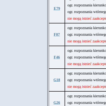
ogr. rozpoznania kieru
E79
ogr. rozpoznania wtórne
nie mogą istnieć zaakcep
ogr. rozpoznania kieru
F07
ogr. rozpoznania wtórne
nie mogą istnieć zaakcep
ogr. rozpoznania kieru
F46
ogr. rozpoznania wtórne
nie mogą istnieć zaakcep
ogr. rozpoznania kieru
G18
ogr. rozpoznania wtórne
nie mogą istnieć zaakcep
ogr. rozpoznania kieru
G26
ogr. rozpoznania wtórne