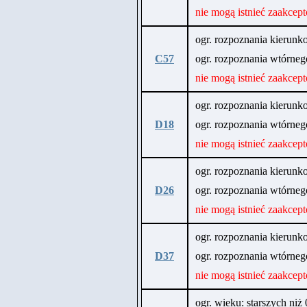
nie mogą istnieć zaakcep
ogr. rozpoznania kieru
C57
ogr. rozpoznania wtórne
nie mogą istnieć zaakcep
ogr. rozpoznania kieru
D18
ogr. rozpoznania wtórne
nie mogą istnieć zaakcep
ogr. rozpoznania kieru
D26
ogr. rozpoznania wtórne
nie mogą istnieć zaakcep
ogr. rozpoznania kieru
D37
ogr. rozpoznania wtórne
nie mogą istnieć zaakcep
ogr. wieku: starszych niż 