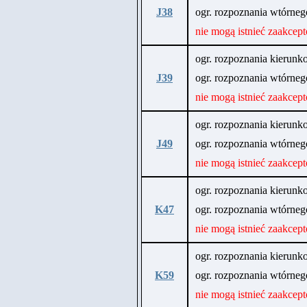
J38
ogr. rozpoznania wtórne
nie mogą istnieć zaakcep
ogr. rozpoznania kieru
J39
ogr. rozpoznania wtórne
nie mogą istnieć zaakcep
ogr. rozpoznania kieru
J49
ogr. rozpoznania wtórne
nie mogą istnieć zaakcep
ogr. rozpoznania kieru
K47
ogr. rozpoznania wtórne
nie mogą istnieć zaakcep
ogr. rozpoznania kieru
K59
ogr. rozpoznania wtórne
nie mogą istnieć zaakcep