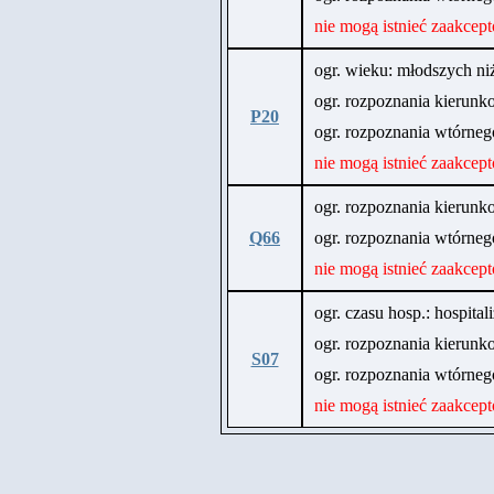
nie mogą istnieć zaakcep
ogr. wieku: młodszych niż
ogr. rozpoznania kieru
P20
ogr. rozpoznania wtórne
nie mogą istnieć zaakcep
ogr. rozpoznania kieru
Q66
ogr. rozpoznania wtórne
nie mogą istnieć zaakcep
ogr. czasu hosp.: hospita
ogr. rozpoznania kieru
S07
ogr. rozpoznania wtórne
nie mogą istnieć zaakcep