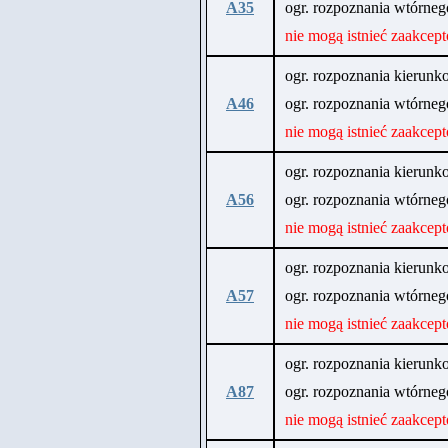
A35
ogr. rozpoznania wtórne
nie mogą istnieć zaakcep
ogr. rozpoznania kieru
A46
ogr. rozpoznania wtórne
nie mogą istnieć zaakcep
ogr. rozpoznania kieru
A56
ogr. rozpoznania wtórne
nie mogą istnieć zaakcep
ogr. rozpoznania kieru
A57
ogr. rozpoznania wtórne
nie mogą istnieć zaakcep
ogr. rozpoznania kieru
A87
ogr. rozpoznania wtórne
nie mogą istnieć zaakcep