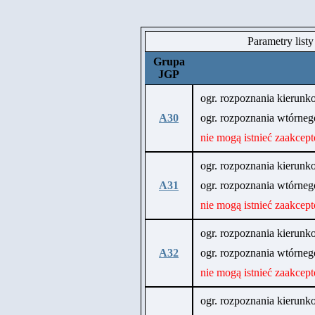
Parametry list
Grupa
JGP
ogr. rozpoznania kieru
A30
ogr. rozpoznania wtórne
nie mogą istnieć zaakcep
ogr. rozpoznania kieru
A31
ogr. rozpoznania wtórne
nie mogą istnieć zaakcep
ogr. rozpoznania kieru
A32
ogr. rozpoznania wtórne
nie mogą istnieć zaakcep
ogr. rozpoznania kieru