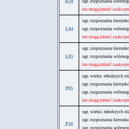
K59
ogr. rozpoznania wtórne
nie mogą istnieć zaakcep
ogr. rozpoznania kieru
L84
ogr. rozpoznania wtórne
nie mogą istnieć zaakcep
ogr. rozpoznania kieru
L85
ogr. rozpoznania wtórne
nie mogą istnieć zaakcep
ogr. wieku: młodszych niż
ogr. rozpoznania kieru
P05
ogr. rozpoznania wtórne
nie mogą istnieć zaakcep
ogr. wieku: młodszych niż
ogr. rozpoznania kieru
P10
ogr. rozpoznania wtórne